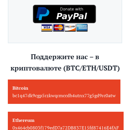
Поддержите нас – в
криптовалюте (BTC/ETH/USDT)
Bitcoin
bc1q47dk9cgp5rzkwqrmccdh4utnx77g5gd9rc0atw
Ethereum
0x464cb0803f179edD7a72DB837E15fd87416E4fAF