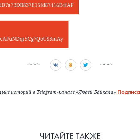
edD7a72DB837E15fd87416E4fAF
cAFuNDqr5Cg7QoUS3mAy
льше историй в Telegram-канале «Людей Байкала»
Подписа
ЧИТАЙТЕ ТАКЖЕ