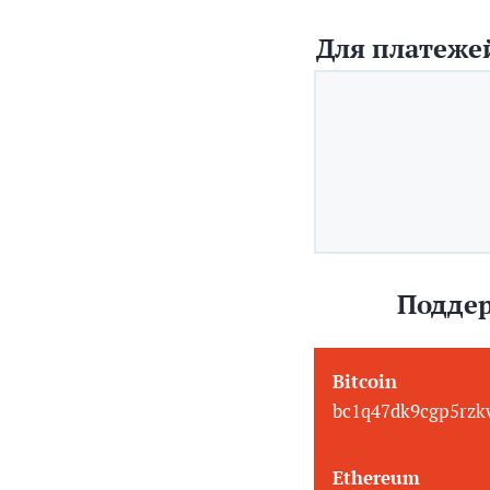
Для платежей
Поддер
Bitcoin
bc1q47dk9cgp5rzk
Ethereum