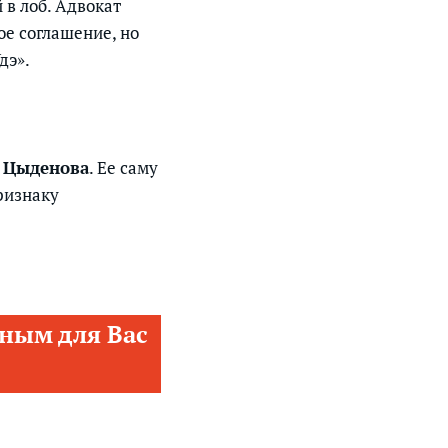
 в лоб. Адвокат
е соглашение, но
дэ».
 Цыденова
. Ее саму
ризнаку
ным для Вас