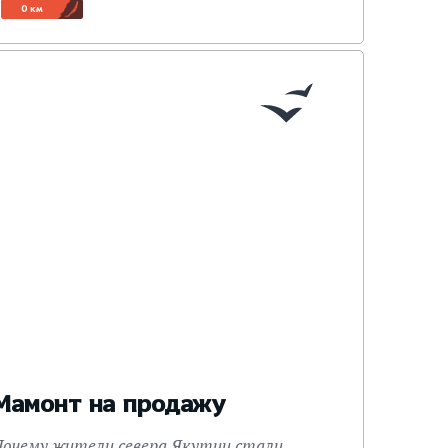
0 км
Мамонт на продажу
Почему жители севера Якутии стали