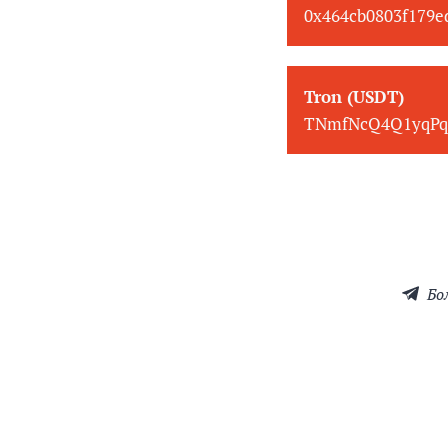
0x464cb0803f179
Tron (USDT)
TNmfNcQ4Q1yqPq
Бо