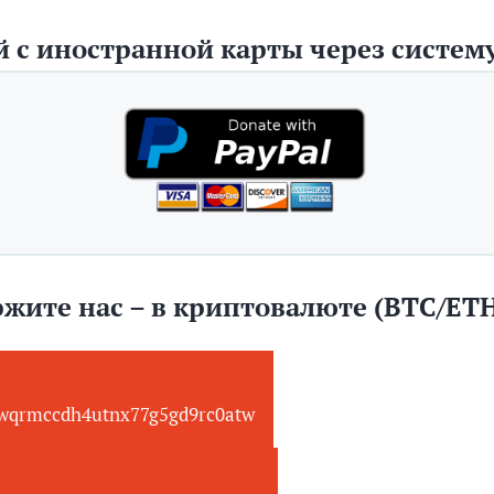
 с иностранной карты через систему
жите нас – в криптовалюте (BTC/ET
wqrmccdh4utnx77g5gd9rc0atw