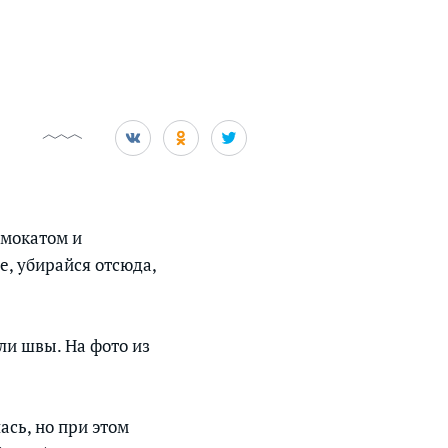
амокатом и
е, убирайся отсюда,
ли швы. На фото из
ась, но при этом