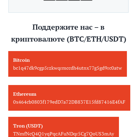
Поддержите нас – в
криптовалюте (BTC/ETH/USDT)
Bitcoin
bc1q47dk9cgp5rzkwqrmccdh4utnx77g5gd9rc0atw
Ethereum
0x464cb0803f179edD7a72DB837E15fd87416E4fAF
Tron (USDT)
TNmfNcQ4Q1yqPqcAFuNDqr5Cg7QoUS3mAy