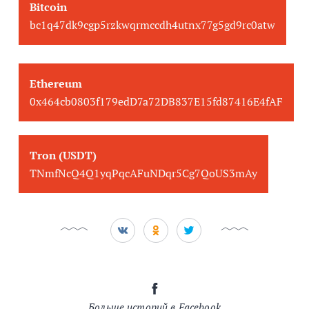
Bitcoin
bc1q47dk9cgp5rzkwqrmccdh4utnx77g5gd9rc0atw
Ethereum
0x464cb0803f179edD7a72DB837E15fd87416E4fAF
Tron (USDT)
TNmfNcQ4Q1yqPqcAFuNDqr5Cg7QoUS3mAy
Больше историй в Facebook