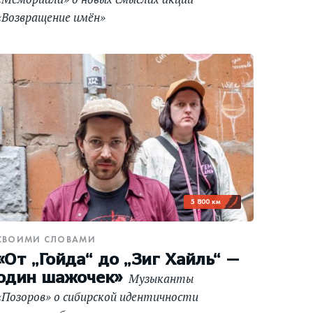
«Возвращение имён»
5 800 км
СВОИМИ СЛОВАМИ
«От „Гойда“ до „Зиг Хайль“ —
один шажочек»
Музыканты
«Позоров» о сибирской идентичности