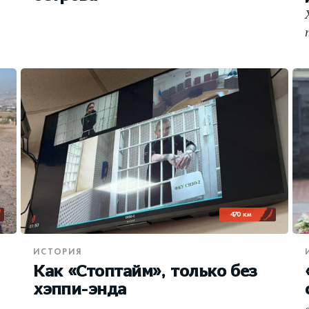
470 км
ИСТОРИЯ
Как «Стоптайм», только без
хэппи-энда