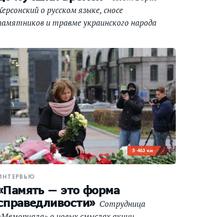
Херсонский о русском языке, сносе
памятников и травме украинского народа
5 463 км
ИНТЕРВЬЮ
«Память — это форма
справедливости»
Сотрудница
«Мемориала» о новых смыслах акции