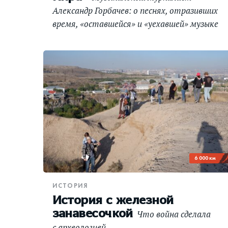
Александр Горбачев: о песнях, отразивших
время, «оставшейся» и «уехавшей» музыке
и новом подкасте
6 000 км
ИСТОРИЯ
История с железной
занавесочкой
Что война сделала
с археологией