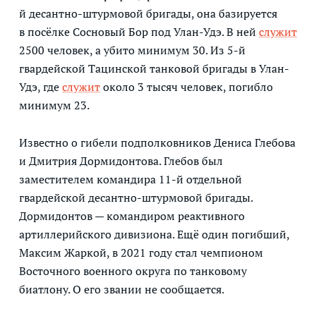
й десантно-штурмовой бригады, она базируется
в посёлке Сосновый Бор под Улан-Удэ. В ней
служит
2500 человек, а убито минимум 30. Из 5-й
гвардейской Тацинской танковой бригады в Улан-
Удэ, где
служит
около 3 тысяч человек, погибло
минимум 23.
Известно о гибели подполковников Дениса Глебова
и Дмитрия Дормидонтова. Глебов был
заместителем командира 11-й отдельной
гвардейской десантно-штурмовой бригады.
Дормидонтов — командиром реактивного
артиллерийского дивизиона. Ещё один погибший,
Максим Жаркой, в 2021 году стал чемпионом
Восточного военного округа по танковому
биатлону. О его звании не сообщается.