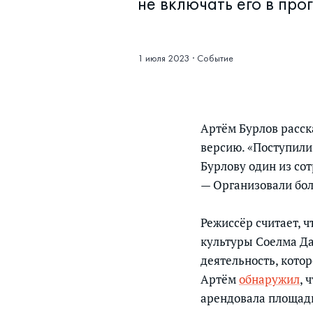
не включать его в про
1 июля 2023
·
Событие
Артём Бурлов расск
версию. «Поступили
Бурлову один из со
— Организовали бол
Режиссёр считает, 
культуры Соелма Даг
деятельность, кото
Артём
обнаружил
, 
арендовала площад