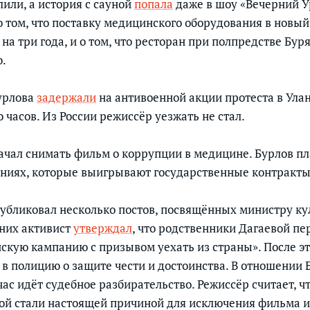
лили, а история с сауной
попала
даже в шоу «Вечерний У
о том, что поставку медицинского оборудования в новы
на три года, и о том, что ресторан при полпредстве Бур
.
Бурлова
задержали
на антивоенной акции протеста в Улан
 часов. Из России режиссёр уезжать не стал.
начал снимать фильм о коррупции в медицине. Бурлов п
ниях, которые выигрывают государственные контракты
опубликовал несколько постов, посвящённых министру к
 них активист
утверждал
, что родственники Дагаевой п
йскую кампанию с призывом уехать из страны». После э
 в полицию о защите чести и достоинства. В отношении 
час идёт судебное разбирательство. Режиссёр считает, ч
ой стали настоящей причиной для исключения фильма и