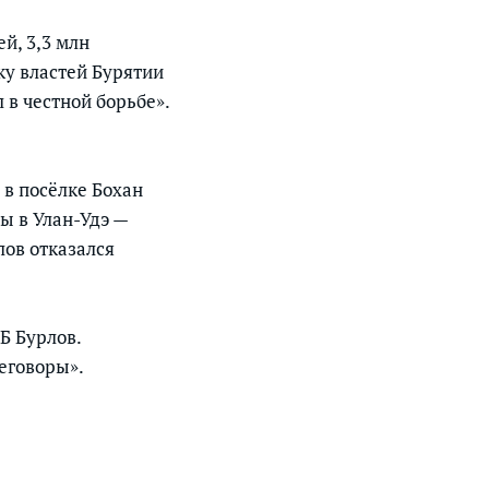
й, 3,3 млн
ку властей Бурятии
л в честной борьбе».
 в посёлке Бохан
ы в Улан-Удэ —
лов отказался
ЛБ Бурлов.
еговоры».