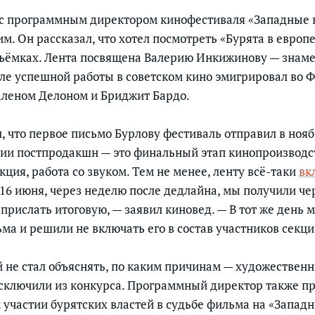
 с программным директором кинофестиваля «Западные 
. Он рассказал, что хотел посмотреть «Бурята в европе
 съёмках. Лента посвящена Валерию Инкижинову — знам
сле успешной работы в советском кино эмигрировал во 
Аленом Делоном и Бриджит Бардо.
 что первое письмо Бурлову фестиваль отправил в ноябр
дии постпродакшн — это финальный этап кинопроизводст
ция, работа со звуком. Тем не менее, ленту всё-таки
вк
16 июня, через неделю после дедлайна, мы получили ч
прислать итоговую, — заявил киновед. — В тот же день
ма и решили не включать его в состав участников секц
 не стал объяснять, по каким причинам — художествен
сключили из конкурса. Программный директор также п
 участии бурятских властей в судьбе фильма на «Западн