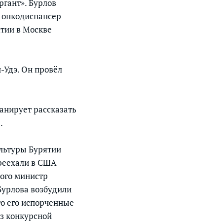
ргант». Бурлов
й онкодиспансер
ятии в Москве
-Удэ. Он провёл
ланирует рассказать
.
ультуры Бурятии
ереехали в США
того министр
Бурлова возбудили
то его испорченные
з конкурсной