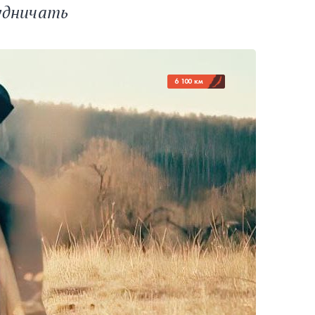
удничать
6 100 км