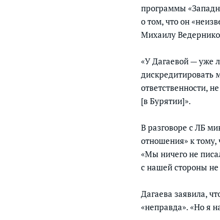
программы «Западны
о том, что он «неиз
Михаилу Ведернико
«У Дагаевой — уже 
дискредитировать м
ответственности, не
[в Бурятии]».
В разговоре с ЛБ м
отношения» к тому,
«Мы ничего не писал
с нашей стороны не 
Дагаева заявила, чт
«неправда». «Но я н