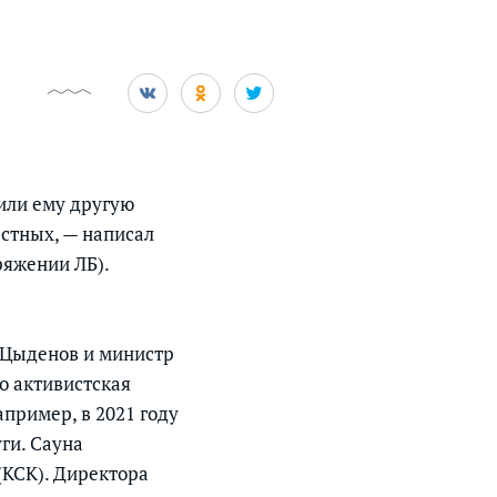
или ему другую
естных, — написал
ряжении ЛБ).
й Цыденов и министр
о активистская
пример, в 2021 году
ги. Сауна
КСК). Директора