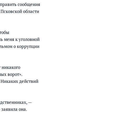
тправить сообщения
у Псковской области
чтобы
ь меня к уголовной
ильмом о коррупции
т никакого
ых ворот».
. Никаких действий
одственниках, —
 заявила она.