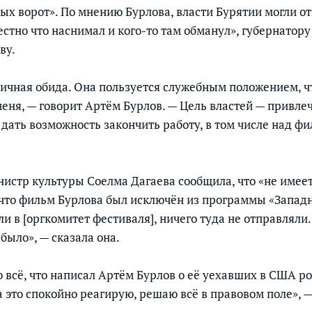
х ворот». По мнению Бурлова, власти Бурятии могли о
вестно что наснимал и кого-то там обманул», губернатор
ву.
личная обида. Она пользуется служебным положением, 
еня, — говорит Артём Бурлов. — Цель властей — привлеч
 дать возможность закончить работу, в том числе над ф
инистр культуры Соелма Дагаева сообщила, что «не имее
 что фильм Бурлова был исключён из программы «Западн
и в [оргкомитет фестиваля], ничего туда не отправляли
было», — сказала она.
о всё, что написал Артём Бурлов о её уехавших в США р
а это спокойно реагирую, решаю всё в правовом поле», —