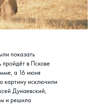
ыли показать
 пройдёт в Пскове
мме, а 16 июня
то картину исключили
ксей Дунаевский,
ьм и решила