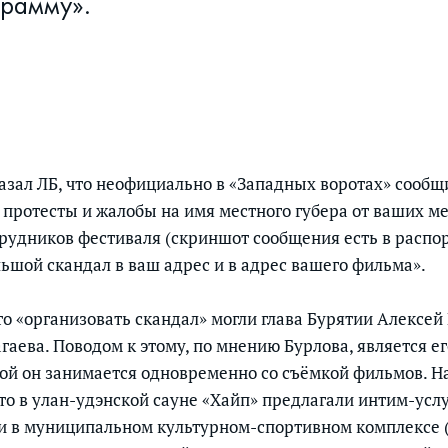
грамму».
азал ЛБ, что неофициально в «Западных воротах» сообщ
 протесты и жалобы на имя местного губера от ваших м
трудников фестиваля (скриншот сообщения есть в распо
ьшой скандал в ваш адрес и в адрес вашего фильма».
что «организовать скандал» могли глава Бурятии Алексе
аева. Поводом к этому, по мнению Бурлова, является ег
рой он занимается одновременно со съёмкой фильмов. На
что в улан-удэнской сауне «Хайп» предлагали интим-услу
и в муниципальном культурном-спортивном комплексе (