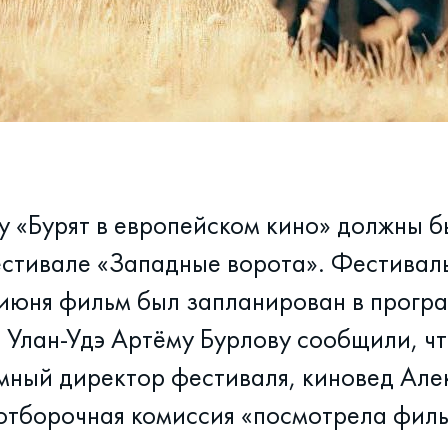
 «Бурят в европейском кино» должны б
стивале «Западные ворота». Фестиваль
5 июня фильм был запланирован в програ
 Улан-Удэ Артёму Бурлову сообщили, ч
мный директор фестиваля, киновед Але
 отборочная комиссия «посмотрела фил