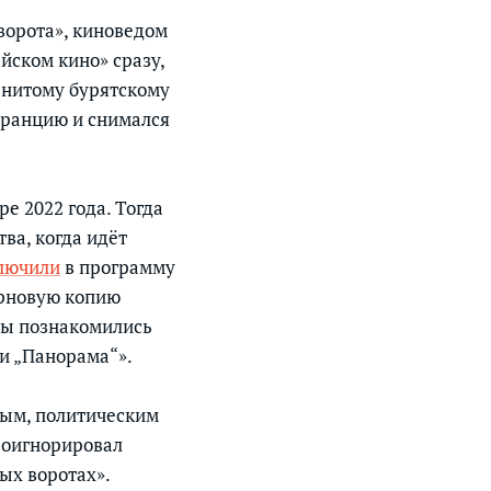
ворота», киноведом
йском кино» сразу,
енитому бурятскому
Францию и снимался
е 2022 года. Тогда
ва, когда идёт
лючили
в программу
ерновую копию
 мы познакомились
ии „Панорама“».
ным, политическим
роигнорировал
ых воротах».