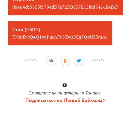
0x464cb0803f179edD7a72DB837E15fd87416E4fAF
Tron (USDT)
TNmfNcQ4Q1yqPqcAFuNDqr5Cg7QoUS3mAy
Смотрите наши истории в Youtube
Подписаться на Людей Байкала