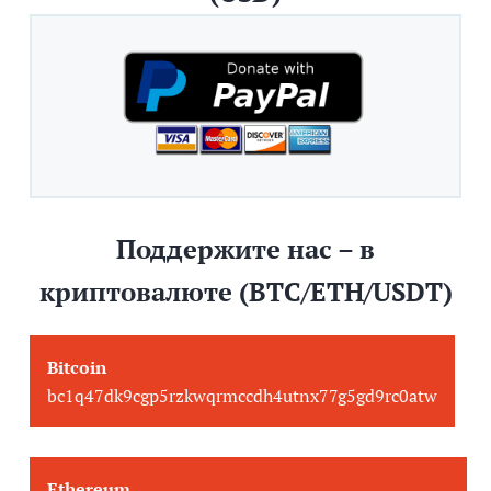
Поддержите нас – в
криптовалюте (BTC/ETH/USDT)
Bitcoin
bc1q47dk9cgp5rzkwqrmccdh4utnx77g5gd9rc0atw
Ethereum