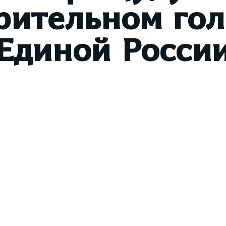
рительном го
Единой Росси