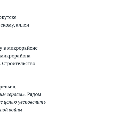
ркутске
скому, аллеи
му в микрорайоне
 микрорайона
. Строительство
ревьев,
им героям».
Рядом
«с целью увековечить
ной войны