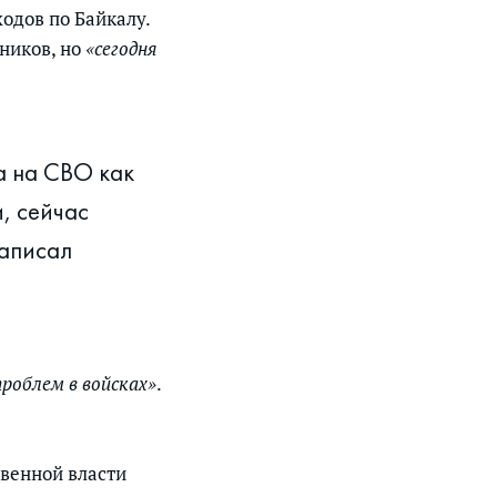
одов по Байкалу.
тников, но
«сегодня
а на СВО как
, сейчас
написал
роблем в войсках»
.
твенной власти