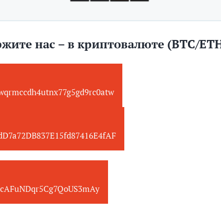
жите нас – в криптовалюте (BTC/ET
wqrmccdh4utnx77g5gd9rc0atw
edD7a72DB837E15fd87416E4fAF
cAFuNDqr5Cg7QoUS3mAy