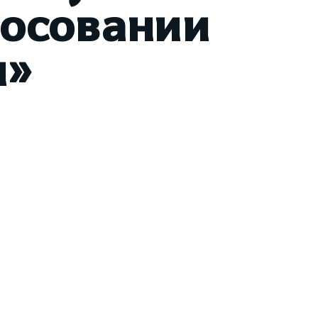
лосовании
и»