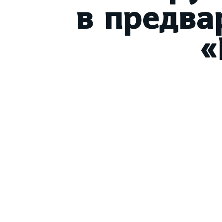
в предва
«