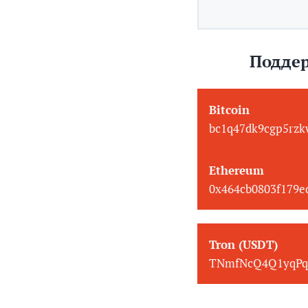
Поддер
Bitcoin
bc1q47dk9cgp5rzk
Ethereum
0x464cb0803f179
Tron (USDT)
TNmfNcQ4Q1yqPq