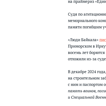
на праймериз «Един
Судя по агитационн
мемориального комп
памяти погибшим уч
«Люди Байкала»
пис
Приморском в Ирку
восемь лет борются 
отложили из-за суд
В декабре 2024 года
на строительном за
с ним и паспортом 
память воинов, пог
и Специальной Военн