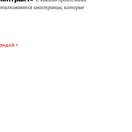
сталкиваются иностранцы, которые
не хотят воевать за российский паспорт
мандой