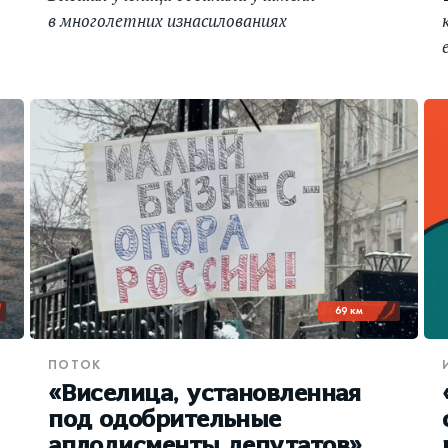
в многолетних изнасилованиях
69 км
ПОТОК
«Виселица, установленная
под одобрительные
аплодисменты депутатов»