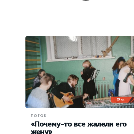
75 км
ПОТОК
«Почему-то все жалели его
жену»