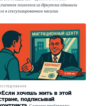
клиенток психолога из Иркутска обвинили
его в сексулизированном насилии
и манипуляциях. Заведено уголовное дело
5 000 км
ИССЛЕДОВАНИЕ
«Если хочешь жить в этой
стране, подписывай
контракт»
C какими проблемами