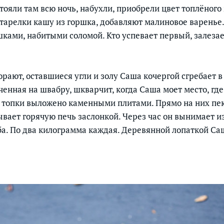
ояли там всю ночь, набухли, приобрели цвет топлёного 
 тарелки кашу из горшка, добавляют малиновое варенье.
шками, набитыми соломой. Кто успевает первый, залеза
орают, оставшиеся угли и золу Саша кочергой сгребает в
ченная на швабру, шкварчит, когда Саша моет место, гд
 топки выложено каменными плитами. Прямо на них пе
ывает горячую печь заслонкой. Через час он вынимает из
ба. По два килограмма каждая. Деревянной лопаткой С