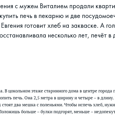
гения с мужем Виталием продали кварти
 купить печь в пекарню и две посудомо
вгения готовит хлеб на закваске. А го
осстанавливала несколько лет, печёт в
а. В цокольном этаже старинного дома в центре города
пить печь. Она 2,5 метра в ширину и четыре – в длину.
 стоят два мешка с поленьями. Чтобы испечь хлеб, нужн
Положишь больше – булки подгорят, меньше – недопеку