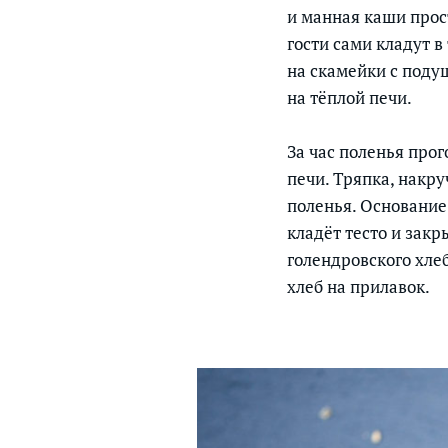
и манная каши прост
гости сами кладут в
на скамейки с поду
на тёплой печи.
За час поленья прог
печи. Тряпка, накру
поленья. Основание
кладёт тесто и закр
голендровского хле
хлеб на прилавок.