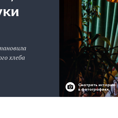
уки
становила
го хлеба
Смотреть историю
в фотографиях