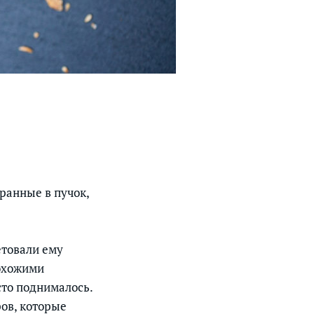
бранные в пучок,
етовали ему
похожими
сто поднималось.
ров, которые