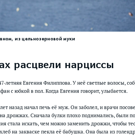
овном, из цельнозерновой муки
ах расцвели нарциссы
7-летняя Евгения Филиппова. У неё светлые волосы, со
фан с юбкой в пол. Когда Евгения говорит, улыбается.
 лет назад начал печь её муж. Он заболел, и врачи посов
а на дрожжах. Сначала булки плохо поднимались, были 
ния стала искать, чем можно заменить дрожжи, чтобы те
хлеб на закваске пекла её бабушка. Она была из голенд