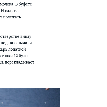
молока. В буфете
 И садятся
ет полежать
 отверстие внизу
е недавно пылали
карь лопаткой
 топки 12 булок
аша перекладывает