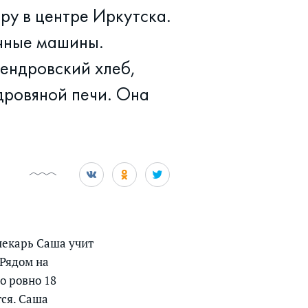
ру в центре Иркутска.
ечные машины.
лендровский хлеб,
 дровяной печи. Она
 пекарь Саша учит
 Рядом на
о ровно 18
тся. Саша