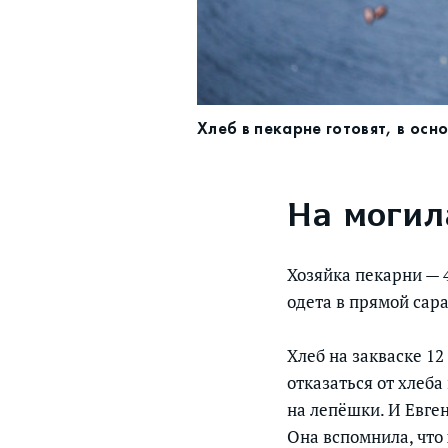
Хлеб в пекарне готовят, в осн
На могил
Хозяйка пекарни — 4
одета в прямой сара
Хлеб на закваске 12
отказаться от хлеб
на лепёшки. И Евге
Она вспомнила, что 