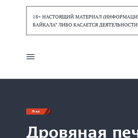
Перейти
к
18+ НАСТОЯЩИЙ МАТЕРИАЛ (ИНФОРМАЦИЯ
содержанию
БАЙКАЛА” ЛИБО КАСАЕТСЯ ДЕЯТЕЛЬНОСТИ
70 км
Дровяная печ