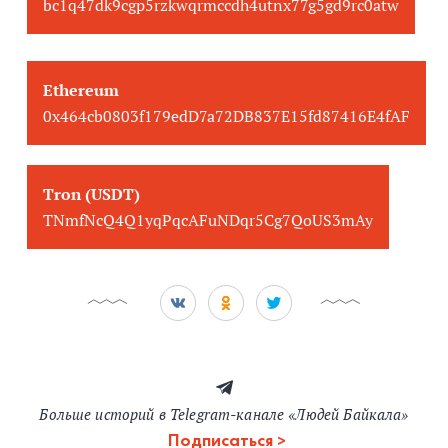
bc1q47dk9cgp5rzkwqrmccdh4utnx77g5gd9rc0atw
Ethereum
0x464cb0803f179edD7a72DB837E15fd87416E4fAF
Tron (USDT)
TNmfNcQ4Q1yqPqcAFuNDqr5Cg7QoUS3mAy
Больше историй в Telegram-канале «Людей Байкала»
Подписаться