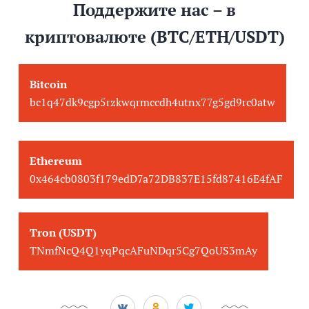
Поддержите нас – в
криптовалюте (BTC/ETH/USDT)
Bitcoin
bc1q47dk9cgp5rzkwqrmccdh4utnx77g5gd9rc0atw
Ethereum
0x464cb0803f179edD7a72DB837E15fd87416E4fAF
Tron (USDT)
TNmfNcQ4Q1yqPqcAFuNDqr5Cg7QoUS3mAy