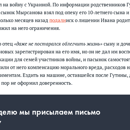
 на войну с Украиной. По информации родственников Г
асынок Мырсанова взял под опеку его 10-летнего сына и
колько месяцев назад
подали
иск о лишении Ивана родит
ожил на него ограничения.
о отец
«даже не постарался облегчить жизнь»
сыну и доч
овых зарегистрирован на его имя, но он не дал им восп
ации для семей участников войны, и пасынок самостоят
чили от него компенсацию морального вреда, расходов 
лиментам. Ездить на машине, оставшейся после Гутины, 
их пор не оформил доверенность.
еделю мы присылаем письмо
у