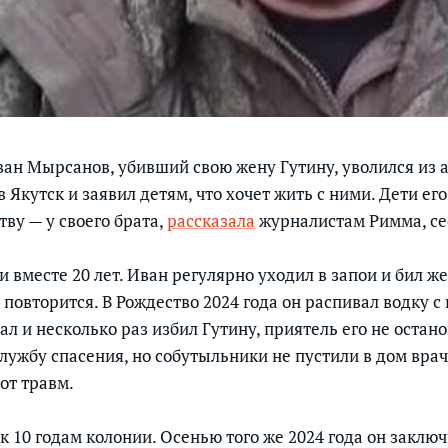
ан Мырсанов, убивший свою жену Гутину, уволился из 
в Якутск и заявил детям, что хочет жить с ними. Дети ег
тву — у своего брата,
рассказала
журналистам Римма, се
вместе 20 лет. Иван регулярно уходил в запои и бил же
е повторится. В Рождество 2024 года он распивал водку 
л и несколько раз избил Гутину, приятель его не остан
службу спасения, но собутыльники не пустили в дом вра
 от травм.
 10 годам колонии. Осенью того же 2024 года он заключ