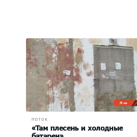
75 км
ПОТОК
«Там плесень и холодные
батареи»