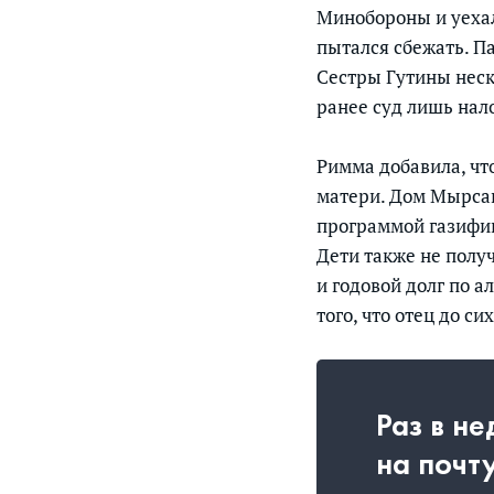
Минобороны и уехал
пытался сбежать. П
Сестры Гутины нес
ранее суд лишь нал
Римма добавила, чт
матери. Дом Мырсан
программой газифик
Дети также не полу
и годовой долг по а
того, что отец до с
Раз в н
на почт