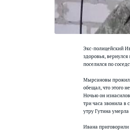
Экс-полицейский Ив
здоровья, вернулся 
поселился по соседс
Мырсановы прожили 
обещал, что этого н
Ночью он изнасилова
три часа звонила в 
утру Гутина умерла
Ивана приговорили к