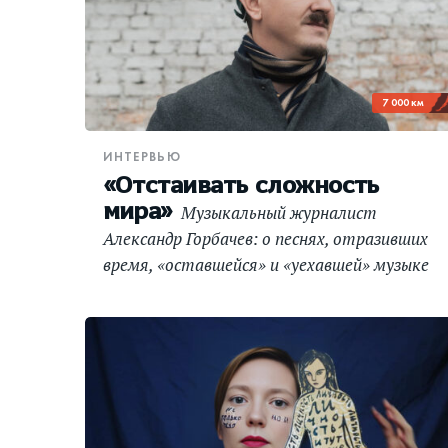
7 000 км
ИНТЕРВЬЮ
«Отстаивать сложность
мира»
Музыкальный журналист
Александр Горбачев: о песнях, отразивших
время, «оставшейся» и «уехавшей» музыке
и новом подкасте