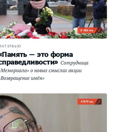
5 463 км
ИНТЕРВЬЮ
«Память — это форма
справедливости»
Сотрудница
«Мемориала» о новых смыслах акции
«Возвращение имён»
4 879 км