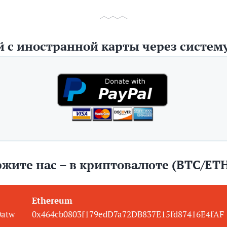
 с иностранной карты через систему
жите нас – в криптовалюте (BTC/ET
Ethereum
0atw
0x464cb0803f179edD7a72DB837E15fd87416E4fAF