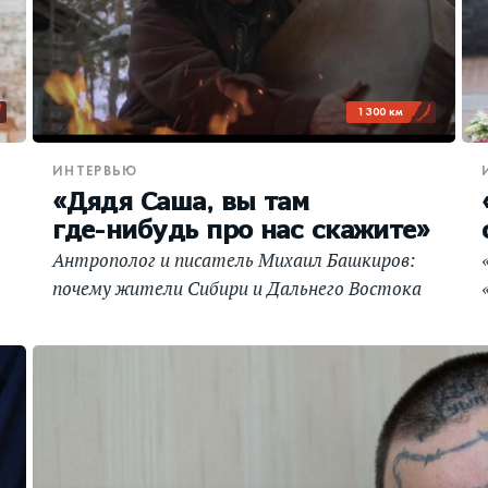
1 300 км
ИНТЕРВЬЮ
«Дядя Саша, вы там
где‑нибудь про нас скажите»
Антрополог и писатель Михаил Башкиров:
почему жители Сибири и Дальнего Востока
просили шамана Александра Габышева
заступиться за них в Москве