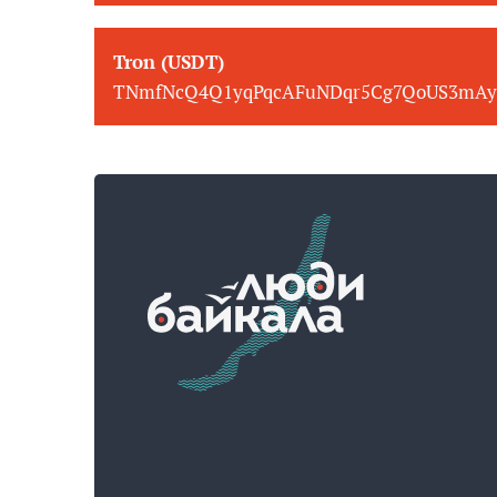
Tron (USDT)
TNmfNcQ4Q1yqPqcAFuNDqr5Cg7QoUS3mAy