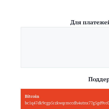
Для платежей
Поддер
Bitcoin
bc1q47dk9cgp5rzkwqrmccdh4utnx77g5gd9rc