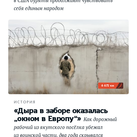
в США буряты продолжают чувствовать
себя единым народом
6 672 км
ИСТОРИЯ
«Дыра в заборе оказалась
„окном в Европу“»
Как дорожный
рабочий из якутского посёлка убежал
из воинской части, два года скрывался