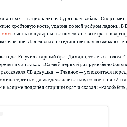
животных — национальная бурятская забава. Спортсмен
жью хребтовую кость, ударив по ней ребром ладони. В 
ломов
очень популярны, на них можно выиграть квартир
ом сельчане. Для многих это единственная возможность 
ва года. Её учил старший брат Дамдин, тоже костолом. 
еревянных палках. «Самый первый раз руке было больно
 рассказала ЛБ девушка. — Главное — успокоиться перед
поминает, что когда увидела «финальную» кость на «Алт
м к Баярме подошёл старший брат и сказал: «Разобьёшь,