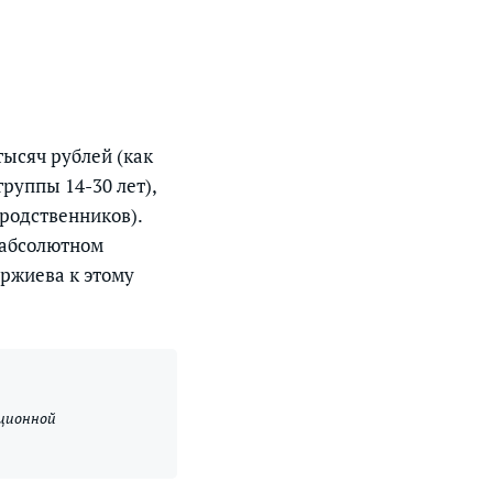
тысяч рублей (как
группы 14-30 лет),
 родственников).
 абсолютном
оржиева к этому
иционной