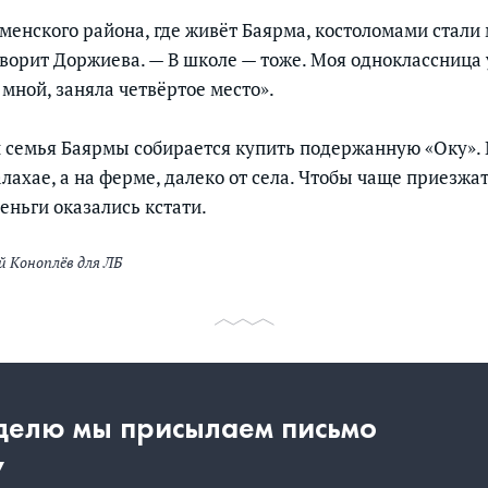
менского района, где живёт Баярма, костоломами стали 
говорит Доржиева. — В школе — тоже. Моя одноклассница
 мной, заняла четвёртое место».
 семья Баярмы собирается купить подержанную «Оку».
лахае, а на ферме, далеко от села. Чтобы чаще приезжат
еньги оказались кстати.
й Коноплёв для ЛБ
еделю мы присылаем письмо
у