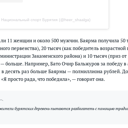
 Национальный спорт Бурятия (@heer_shaalga)
али 11 женщин и около 500 мужчин. Баярма получила 50 
ого первенства), 20 тысяч (как победитель возрастной 
дминистрации Закаменского района) и 10 тысяч (приз от
— больше. Например, Бато Очир Бальжуров за победу в
 в десять раз больше Баярмы — полмиллиона рублей. Д
 «Я просто рада, что победила», — говорит она.
жители бурятских деревень пытаются разбогатеть с помощью трад