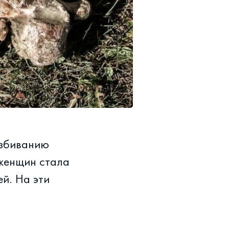
азбиванию
женщин стала
й. На эти