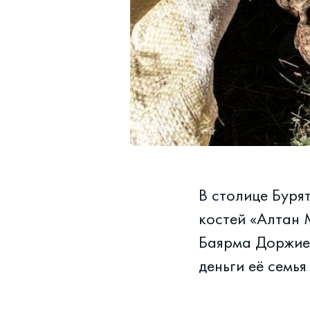
В столице Буря
костей «Алтан 
Баярма Доржиев
деньги её семь