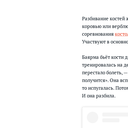
Разбивание костей 
коровью или верблю
соревнования
косто
Участвуют в основн
Баярма бьёт кости д
тренировалась на д
перестало болеть, —
получится». Она вс
то испугалась. Пото
И она разбила.